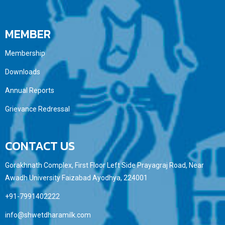
MEMBER
Membership
Downloads
Annual Reports
Grievance Redressal
CONTACT US
Gorakhnath Complex, First Floor Left Side Prayagraj Road, Near
Awadh University Faizabad Ayodhya, 224001
+91-7991402222
info@shwetdharamilk.com