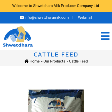
Welcome to Shwetdhara Milk Producer Company Ltd.
info@shwetdharamilk.com
|
Webmail
CATTLE FEED
Home
»
Our Products
» Cattle Feed